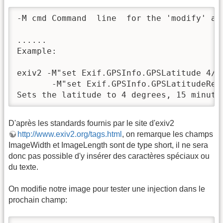
-M cmd Command  line  for the 'modify' ac
......

Example:

exiv2 -M"set Exif.GPSInfo.GPSLatitude 4/1 
       -M"set Exif.GPSInfo.GPSLatitudeRef 
Sets the latitude to 4 degrees, 15 minute
D'après les standards fournis par le site d'exiv2
http://www.exiv2.org/tags.html
, on remarque les champs
ImageWidth et ImageLength sont de type short, il ne sera
donc pas possible d'y insérer des caractères spéciaux ou
du texte.
On modifie notre image pour tester une injection dans le
prochain champ: