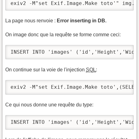
exiv2 -M"set Exif.Image.Make toto'" img.j
La page nous renvoie :
Error inserting in DB.
On image donc que la requête se forme comme ceci:
INSERT INTO 'images' ('id','Height','Widt
On continue sur la voie de l'injection
SQL
:
exiv2 -M"set Exif.Image.Make toto',(SELEC
Ce qui nous donne une requête du type:
INSERT INTO 'images' ('id','Height','Widt