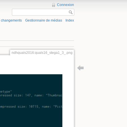
Connexion
s changements
Gestionnaire de médias
Index
ndhquals2016:quals16_stega1_3_.png
Retour à ndhquals2016:catch-me-i