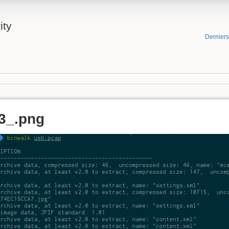
ity
Dernier
3_.png