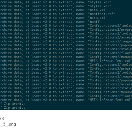
33
1_3_.png