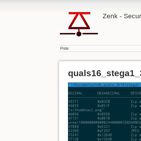
Zenk - Secur
Piste:
quals16_stega1_