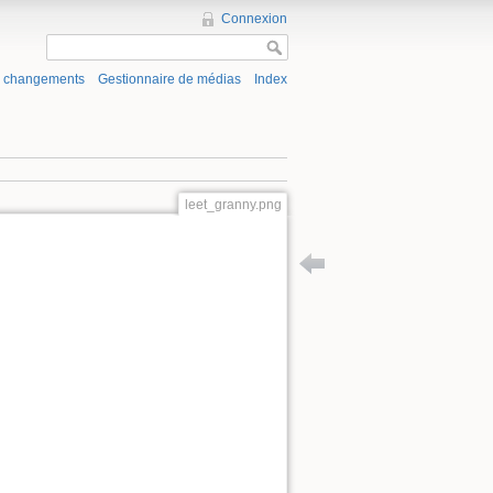
Connexion
s changements
Gestionnaire de médias
Index
leet_granny.png
Retour à ndh2k14_wargame_publi