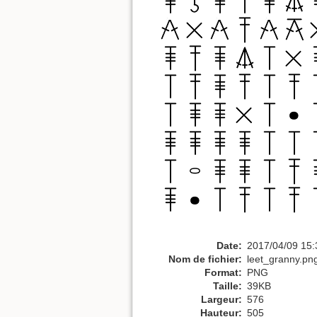
Date:
2017/04/09 15:
Nom de fichier:
leet_granny.pn
Format:
PNG
Taille:
39KB
Largeur:
576
Hauteur:
505