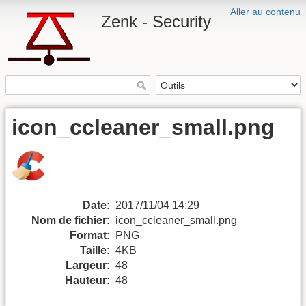
Aller au contenu
Zenk - Security
icon_ccleaner_small.png
Date:
2017/11/04 14:29
Nom de fichier:
icon_ccleaner_small.png
Format:
PNG
Taille:
4KB
Largeur:
48
Hauteur:
48