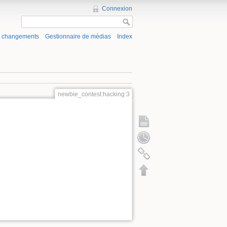
Connexion
s changements
Gestionnaire de médias
Index
newbie_contest:hacking:3
Afficher la page
Anciennes révisions
Liens vers cette page
Haut de page